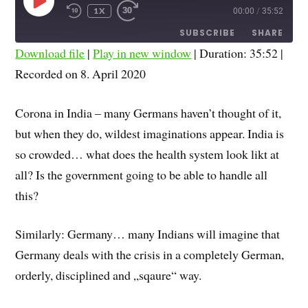
1X
00:00
/
35:52
SUBSCRIBE
SHARE
Download file
|
Play in new window
|
Duration: 35:52
|
SHARE
Recorded on 8. April 2020
RSS FEED
LINK
Corona in India – many Germans haven’t thought of it,
EMBED
but when they do, wildest imaginations appear. India is
so crowded… what does the health system look likt at
all? Is the government going to be able to handle all
this?
Similarly: Germany… many Indians will imagine that
Germany deals with the crisis in a completely German,
orderly, disciplined and „sqaure“ way.