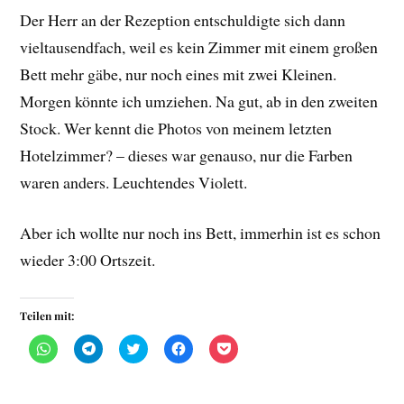
Der Herr an der Rezeption entschuldigte sich dann
vieltausendfach, weil es kein Zimmer mit einem großen
Bett mehr gäbe, nur noch eines mit zwei Kleinen.
Morgen könnte ich umziehen. Na gut, ab in den zweiten
Stock. Wer kennt die Photos von meinem letzten
Hotelzimmer? – dieses war genauso, nur die Farben
waren anders. Leuchtendes Violett.
Aber ich wollte nur noch ins Bett, immerhin ist es schon
wieder 3:00 Ortszeit.
Teilen mit:
K
K
K
K
K
l
l
l
l
l
i
i
i
i
i
c
c
c
c
c
k
k
k
k
k